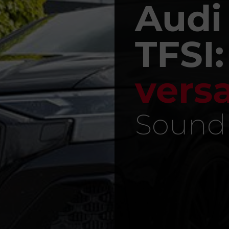
Audi
TFSI
versa
Sound a