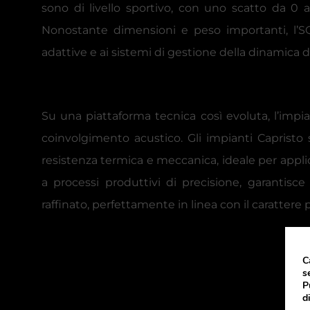
sono di livello sportivo, con uno scatto da 0 
Nonostante dimensioni e peso importanti, l’S
adattive e ai sistemi di gestione della dinamica d
Su una piattaforma tecnica così evoluta, l’impia
coinvolgimento acustico. Gli impianti Capristo 
resistenza termica e meccanica, ideale per applic
a processi produttivi di precisione, garantis
raffinato, perfettamente in linea con il caratter
C
s
P
d