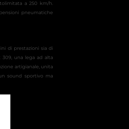
tolimitata a 250 km/h.
ospensioni pneumatiche
i di prestazioni sia di
x 309, una lega ad alta
zione artigianale, unita
e un sound sportivo ma