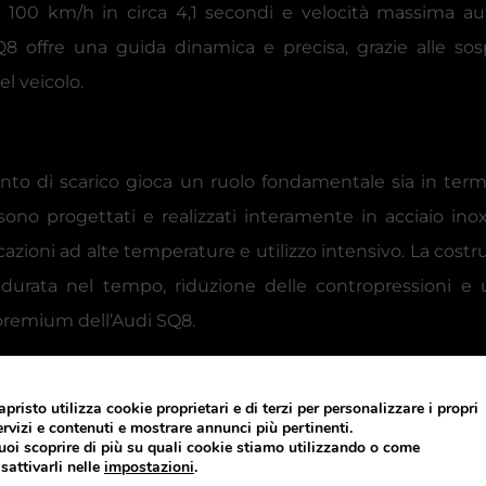
a 100 km/h in circa 4,1 secondi e velocità massima au
Q8 offre una guida dinamica e precisa, grazie alle s
el veicolo.
nto di scarico gioca un ruolo fondamentale sia in termin
sono progettati e realizzati interamente in acciaio ino
azioni ad alte temperature e utilizzo intensivo. La costru
ce durata nel tempo, riduzione delle contropressioni 
e premium dell’Audi SQ8.
apristo utilizza cookie proprietari e di terzi per personalizzare i propri
ervizi e contenuti e mostrare annunci più pertinenti.
uoi scoprire di più su quali cookie stiamo utilizzando o come
isattivarli nelle
impostazioni
.