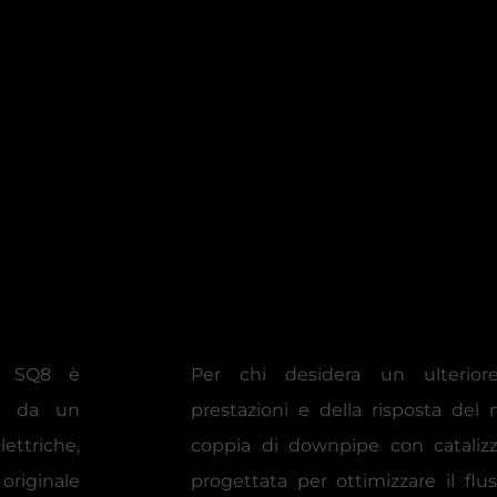
di SQ8 è
Per chi desidera un ulterior
 e da un
prestazioni e della risposta del 
ttriche,
coppia di downpipe con catalizza
originale
progettata per ottimizzare il flu