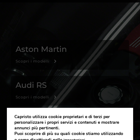
Aston Martin
Scopri i modelli
Audi RS
Scopri i modelli
Capristo utilizza cookie proprietari e di terzi per
Bentley
personalizzare i propri servizi e contenuti e mostrare
annunci più pertinenti.
Puoi scoprire di più su quali cookie stiamo utilizzando
Scopri i modelli
o come disattivarli nelle
.