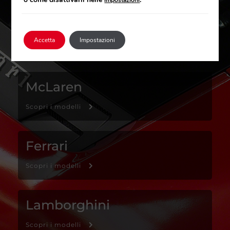
impostazioni
BMW M
Accetta
Impostazioni
Scopri i modelli
McLaren
Scopri i modelli
Ferrari
Scopri i modelli
Lamborghini
Scopri i modelli