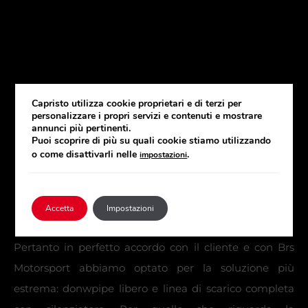
Capristo utilizza cookie proprietari e di terzi per
personalizzare i propri servizi e contenuti e mostrare
annunci più pertinenti.
Puoi scoprire di più su quali cookie stiamo utilizzando
o come disattivarli nelle
.
impostazioni
Accetta
Impostazioni
Pertanto in perfetto accordo con il cliente e con Brs
Motorsport abbiamo optato per la soluzione più
estrema: donwpipe libero e linea di scarico completa