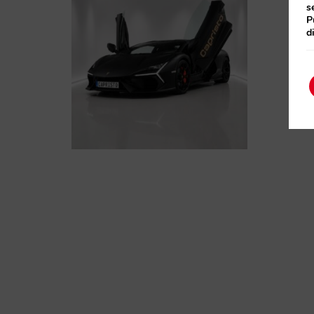
s
P
d
Lamborghini Revuelto