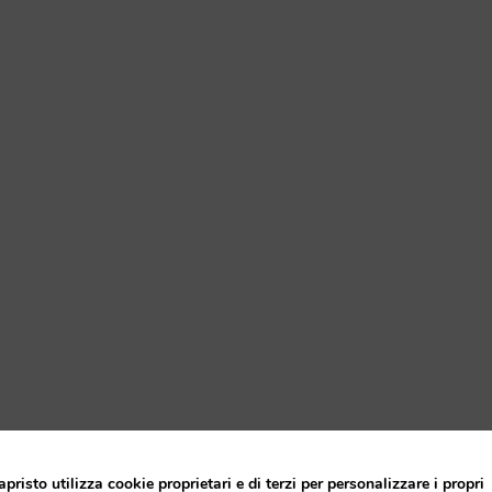
orse
Blog
Rivenditori
apristo utilizza cookie proprietari e di terzi per personalizzare i propri