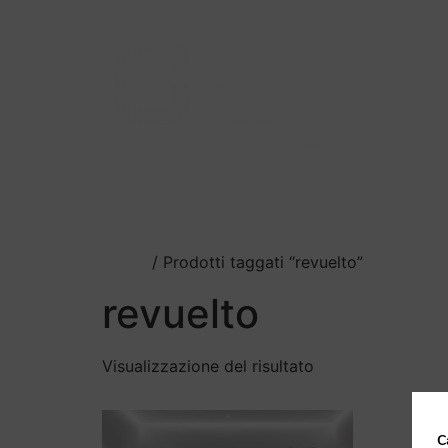
Il nostro scarico
Catalogo
Squadra C
Home
/ Prodotti taggati “revuelto”
revuelto
Visualizzazione del risultato
C