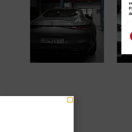
s
P
d
Mercedes AMG GT63 C192
Merce
Perfo