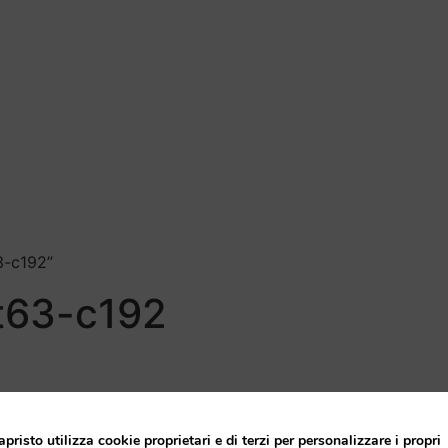
orse
Blog
Rivenditori
3-c192”
t63-c192
apristo utilizza cookie proprietari e di terzi per personalizzare i propri