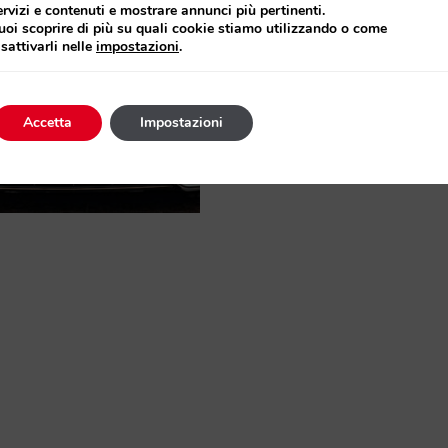
ervizi e contenuti e mostrare annunci più pertinenti.
uoi scoprire di più su quali cookie stiamo utilizzando o come
isattivarli nelle
impostazioni
.
Accetta
Impostazioni
des AMG S63 E-
rmance W223