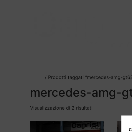
Il nostro scarico
Catalogo
Squadra C
Home
/ Prodotti taggati “mercedes-amg-gt6
mercedes-amg-g
Visualizzazione di 2 risultati
C