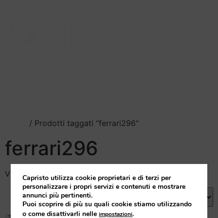
Il nostro scarico
Catalogo
Squadra Corse
Blog
Rivenditori
Home
/ Prodotti taggati “ferrari296”
ferrari296
Visualizzazione del risultato
Capristo utilizza cookie proprietari e di terzi per
personalizzare i propri servizi e contenuti e mostrare
annunci più pertinenti.
Puoi scoprire di più su quali cookie stiamo utilizzando
o come disattivarli nelle
.
impostazioni