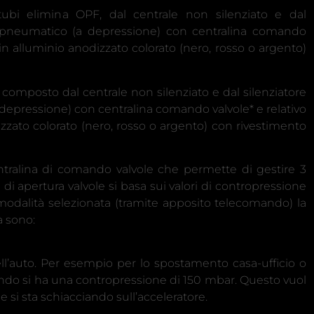
ubi elimina OPF, dal centrale non silenziato e dal
o pneumatico (a depressione) con centralina comando
 in alluminio anodizzato colorato (nero, rosso o argento)
mposto dal centrale non silenziato e dal silenziatore
depressione) con centralina comando valvole* e relativo
zzato colorato (nero, rosso o argento) con rivestimento
ntralina di comando valvole che permette di gestire 3
di apertura valvole si basa sui valori di contropressione
la modalità selezionata (tramite apposito telecomando) la
à sono:
l’auto. Per esempio per lo spostamento casa-ufficio o
uando si ha una contropressione di 150 mbar. Questo vuol
 si sta schiacciando sull’acceleratore.