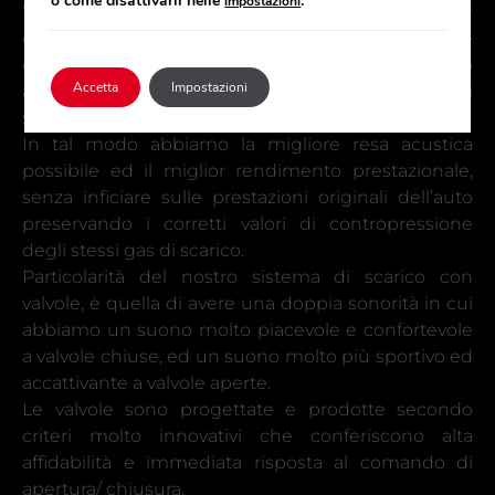
o come disattivarli nelle
.
impostazioni
“reverse engineering” (mediante strumento laser
che riproduce al 100% le misure di ogni particolare
dell’auto), si realizza un prodotto finito, ottimizzato
Accetta
Impostazioni
al massimo sia negli ingombri e sia nei flussi di
scarico.
In tal modo abbiamo la migliore resa acustica
possibile ed il miglior rendimento prestazionale,
senza inficiare sulle prestazioni originali dell’auto
preservando i corretti valori di contropressione
degli stessi gas di scarico.
Particolarità del nostro sistema di scarico con
valvole, è quella di avere una doppia sonorità in cui
abbiamo un suono molto piacevole e confortevole
a valvole chiuse, ed un suono molto più sportivo ed
accattivante a valvole aperte.
Le valvole sono progettate e prodotte secondo
criteri molto innovativi che conferiscono alta
affidabilità e immediata risposta al comando di
apertura/ chiusura.