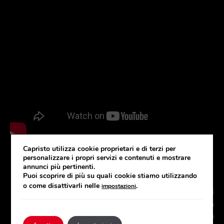
Capristo utilizza cookie proprietari e di terzi per
personalizzare i propri servizi e contenuti e mostrare
annunci più pertinenti.
Prezzi e configurazioni:
Puoi scoprire di più su quali cookie stiamo utilizzando
o come disattivarli nelle
.
impostazioni
Impianto di scarico cat back, composto dal
centrale silenziato e dotato di valvole a
comando pneumatico con centralina inclusa