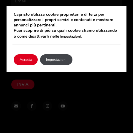
Capristo utilizza cookie proprietari e di terzi per
personalizzare i propri servizi e contenuti e mostrare
annunci più pertinenti.
Puoi scoprire di più su quali cookie stiamo utilizzando
o come disattivarli nelle
.
impostazioni
Accetta
Impostazioni
Capristo Exhaust Italy rispetta i tuoi dati e la tua privacy. Scopri di
più leggendo la nostra
privacy policy
INVIA