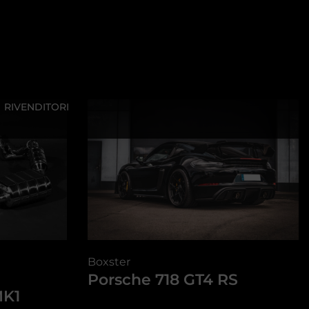
Boxster
7 (580-
Porsche 718 Boxster &